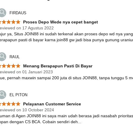
FIRDAUS
Proses Depo Wede nya cepet banget
eviewed on 17 Agustus 2022
ujur ya, Situs JOIN88 ini sudah terkenal akan proses depo wd nya ya
erapapun pasti di bayar karna join88 gw jadi bisa punya gunung urani
RAUL
Menang Berapapun Pasti Di Bayar
eviewed on 01 Januari 2023
ue, pernah maxwin sampai 200 juta di situs JOIN88, tanpa tunggu 5 
EL PITON
Pelayanan Customer Service
eviewed on 10 October 2024
uman di Agen JOIN88 ini saya main udah berasa jadi nasabah priorita
opan dengan CS BCA. Cobain sendiri deh...