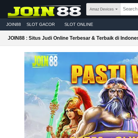
Skip to main content
Amaz Devices
JOIN88
SLOT GACOR
SLOT ONLINE
JOIN88 : Situs Judi Online Terbesar & Terbaik di Indone