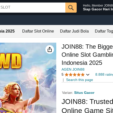
Hello, Member JOIN8
Siap Gacor Hari I
sia 2025
Daftar Slot Online
Daftar Judi Bola
Daftar To
JOIN88: The Bigge
Online Slot Gamblin
Indonesia 2025
AGEN JOIN88
5
8.888 rati
|
Search this page
Varian:
Situs Gacor
JOIN88: Trusted 
Online Game Si