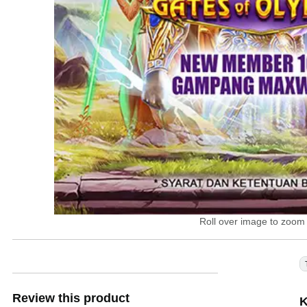
Roll over image to zoom 
Review this product
K