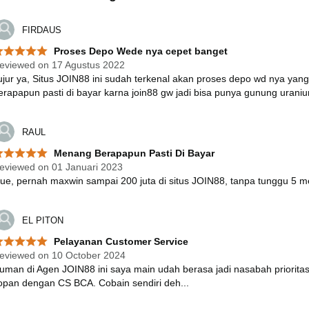
FIRDAUS
Proses Depo Wede nya cepet banget
eviewed on 17 Agustus 2022
ujur ya, Situs JOIN88 ini sudah terkenal akan proses depo wd nya ya
erapapun pasti di bayar karna join88 gw jadi bisa punya gunung urani
RAUL
Menang Berapapun Pasti Di Bayar
eviewed on 01 Januari 2023
ue, pernah maxwin sampai 200 juta di situs JOIN88, tanpa tunggu 5 
EL PITON
Pelayanan Customer Service
eviewed on 10 October 2024
uman di Agen JOIN88 ini saya main udah berasa jadi nasabah priorita
opan dengan CS BCA. Cobain sendiri deh...