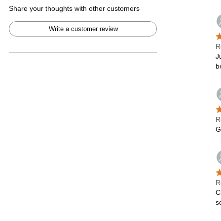
Share your thoughts with other customers
Write a customer review
R
J
b
R
G
R
C
s